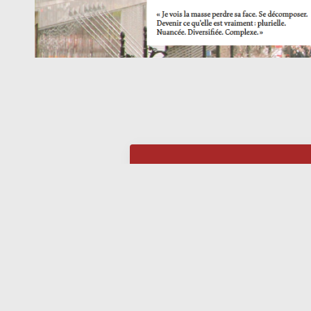
Les voix du
silence –
deuxième
partie