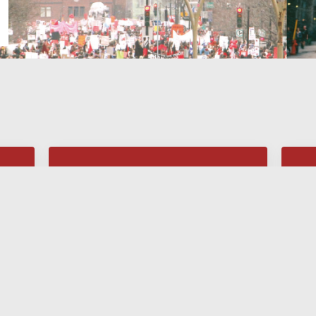
Les voix du
silence –
première partie